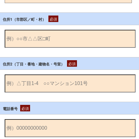
必須
住所1（市郡区／町・村）
必須
住所2（丁目・番地・建物名・号室）
必須
電話番号